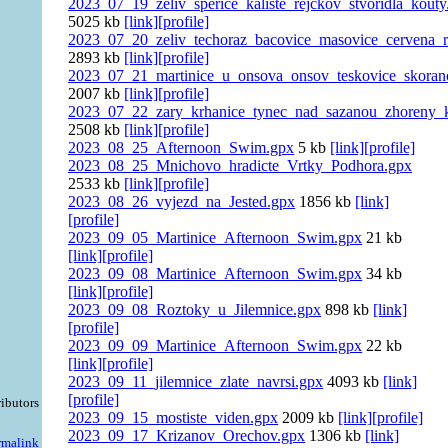
2023_07_19_zeliv_sperice_kaliste_rejckov_stvoridla_kouty
5025 kb
[link]
[profile]
2023_07_20_zeliv_techoraz_bacovice_masovice_cervena_r
2893 kb
[link]
[profile]
2023_07_21_martinice_u_onsova_onsov_teskovice_skoran
2007 kb
[link]
[profile]
2023_07_22_zary_krhanice_tynec_nad_sazanou_zhoreny_k
2508 kb
[link]
[profile]
2023_08_25_Afternoon_Swim.gpx
5 kb
[link]
[profile]
2023_08_25_Mnichovo_hradicte_Vrtky_Podhora.gpx
2533 kb
[link]
[profile]
2023_08_26_vyjezd_na_Jested.gpx
1856 kb
[link]
[profile]
2023_09_05_Martinice_Afternoon_Swim.gpx
21 kb
[link]
[profile]
2023_09_08_Martinice_Afternoon_Swim.gpx
34 kb
[link]
[profile]
2023_09_08_Roztoky_u_Jilemnice.gpx
898 kb
[link]
[profile]
2023_09_09_Martinice_Afternoon_Swim.gpx
22 kb
[link]
[profile]
2023_09_11_jilemnice_zlate_navrsi.gpx
4093 kb
[link]
[profile]
ibutors
2023_09_15_mostiste_viden.gpx
2009 kb
[link]
[profile]
2023_09_17_Krizanov_Orechov.gpx
1306 kb
[link]
rmalink