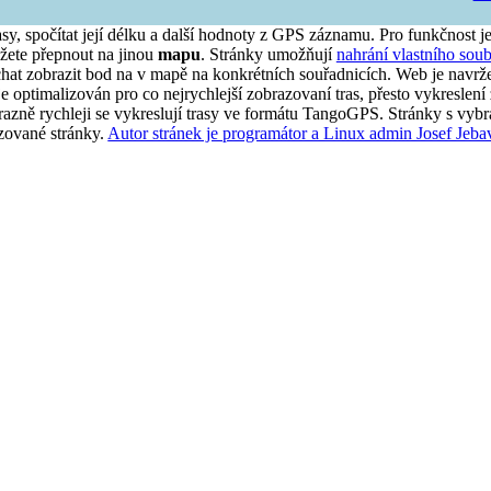
asy, spočítat její délku a další hodnoty z GPS záznamu. Pro funkčnost j
ete přepnout na jinou
mapu
. Stránky umožňují
nahrání vlastního soub
t zobrazit bod na v mapě na konkrétních souřadnicích. Web je navrže
 optimalizován pro co nejrychlejší zobrazovaní tras, přesto vykreslení 
Výrazně rychleji se vykreslují trasy ve formátu TangoGPS. Stránky s vyb
azované stránky.
Autor stránek je programátor a Linux admin Josef Jeba