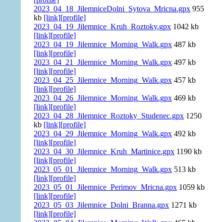
2023_04_18_JilemniceDolni_Sytova_Mricna.gpx
955
kb
[link]
[profile]
2023_04_19_Jilemnice_Kruh_Roztoky.gpx
1042 kb
[link]
[profile]
2023_04_19_Jilemnice_Morning_Walk.gpx
487 kb
[link]
[profile]
2023_04_21_Jilemnice_Morning_Walk.gpx
497 kb
[link]
[profile]
2023_04_25_Jilemnice_Morning_Walk.gpx
457 kb
[link]
[profile]
2023_04_26_Jilemnice_Morning_Walk.gpx
469 kb
[link]
[profile]
2023_04_28_Jilemnice_Roztoky_Studenec.gpx
1250
kb
[link]
[profile]
2023_04_29_Jilemnice_Morning_Walk.gpx
492 kb
[link]
[profile]
2023_04_30_Jilemnice_Kruh_Martinice.gpx
1190 kb
[link]
[profile]
2023_05_01_Jilemnice_Morning_Walk.gpx
513 kb
[link]
[profile]
2023_05_01_Jilemnice_Perimov_Mricna.gpx
1059 kb
[link]
[profile]
2023_05_03_Jilemnice_Dolni_Branna.gpx
1271 kb
[link]
[profile]