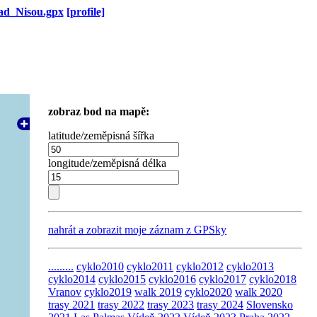
ad_Nisou.gpx
[profile]
zobraz bod na mapě:
latitude/zeměpisná šířka
longitude/zeměpisná délka
nahrát a zobrazit moje záznam z GPSky
.........
cyklo2010
cyklo2011
cyklo2012
cyklo2013
cyklo2014
cyklo2015
cyklo2016
cyklo2017
cyklo2018
Vranov
cyklo2019
walk 2019
cyklo2020
walk 2020
trasy 2021
trasy 2022
trasy 2023
trasy 2024
Slovensko