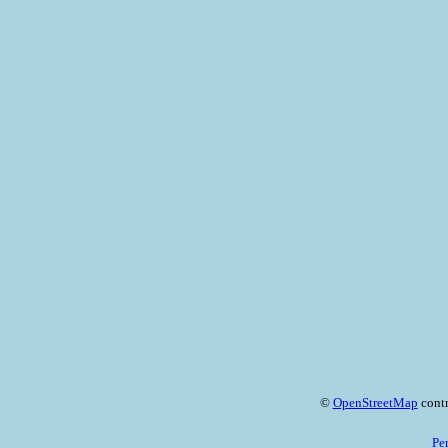
©
OpenStreetMap
contr
Pe