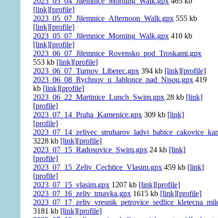
2023_05_04_Jilemnice_Morning_Walk.gpx
465 kb
[link]
[profile]
2023_05_07_Jilemnice_Afternoon_Walk.gpx
555 kb
[link]
[profile]
2023_05_07_Jilemnice_Morning_Walk.gpx
410 kb
[link]
[profile]
2023_06_07_Jilemnice_Rovensko_pod_Troskami.gpx
553 kb
[link]
[profile]
2023_06_07_Turnov_Liberec.gpx
394 kb
[link]
[profile]
2023_06_08_Rychnov_u_Jablonce_nad_Nisou.gpx
419
kb
[link]
[profile]
2023_06_22_Martinice_Lunch_Swim.gpx
28 kb
[link]
[profile]
2023_07_14_Praha_Kamenice.gpx
309 kb
[link]
[profile]
2023_07_14_zelivec_struharov_ladvi_babice_cakovice_ka
3228 kb
[link]
[profile]
2023_07_15_Radosovice_Swim.gpx
24 kb
[link]
[profile]
2023_07_15_Zeliv_Cechtice_Vlasim.gpx
459 kb
[link]
[profile]
2023_07_15_vlasim.gpx
1207 kb
[link]
[profile]
2023_07_16_zeliv_trnavka.gpx
1615 kb
[link]
[profile]
2023_07_17_zeliv_vresnik_petrovice_sedlice_kletecna_milo
3181 kb
[link]
[profile]