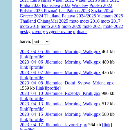
2021
Las Palmas
Vídeň 2022
Vídeň 2023
Praha 2022
Praha 2023
Bratislava
2022
Wroclaw
Polsko 2022
Polsko 2025 Poznaň
Las Palmas 2023
Sazko 2024
Greece 2024
Thailand Pattaya 2024/2025
Vietnam 2025
Thailand ChiangMai 2025
moto
moto 2016
moto 2017
moto 2018
moto 2019
moto 2020
moto 2021
moto 2022
pesky
zavody
vygenerovane
uploads
barva:
2023_04_05_Jilemnice_Morning_Walk.gpx
461 kb
[link]
[profile]
2023_04_06_Jilemnice_Morning_Walk.gpx
489 kb
[link]
[profile]
2023_04_07_Jilemnice_Morning_Walk.gpx
436 kb
[link]
[profile]
2023_04_08_Jilemnice_Dolni_Sytova_Mricna.gpx
1559 kb
[link]
[profile]
2023_04_10_Jilemnice_Roztoky_Kruh.gpx
986 kb
[link]
[profile]
2023_04_13_Jilemnice_Morning_Walk.gpx
512 kb
[link]
[profile]
2023_04_15_Jilemnice_Morning_Walk.gpx
580 kb
[link]
[profile]
2023_04_17_Jilemnice_Javorek.gpx
564 kb
[link]
[profile]