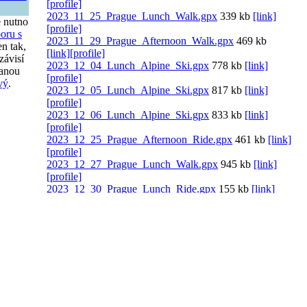
[profile]
2023_11_25_Prague_Lunch_Walk.gpx
339 kb
[link]
e nutno
[profile]
oru s
2023_11_29_Prague_Afternoon_Walk.gpx
469 kb
n tak,
[link]
[profile]
závisí
2023_12_04_Lunch_Alpine_Ski.gpx
778 kb
[link]
ranou
[profile]
vý
.
2023_12_05_Lunch_Alpine_Ski.gpx
817 kb
[link]
[profile]
2023_12_06_Lunch_Alpine_Ski.gpx
833 kb
[link]
[profile]
2023_12_25_Prague_Afternoon_Ride.gpx
461 kb
[link]
[profile]
2023_12_27_Prague_Lunch_Walk.gpx
945 kb
[link]
[profile]
2023_12_30_Prague_Lunch_Ride.gpx
155 kb
[link]
[profile]
2023_12_31_Jilemnice_Evening_Walk.gpx
649 kb
[link]
[profile]
see all
[link]
[profile]