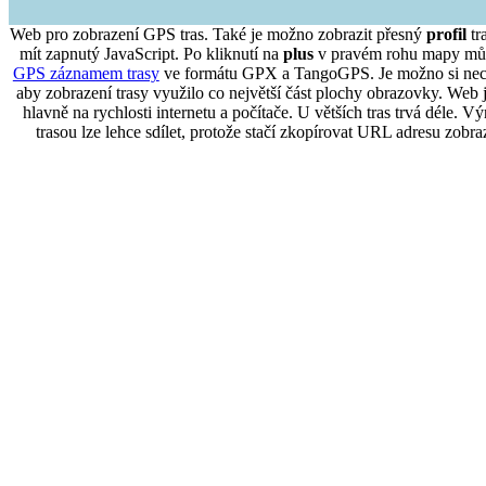
Web pro zobrazení GPS tras. Také je možno zobrazit přesný
profil
tr
mít zapnutý JavaScript. Po kliknutí na
plus
v pravém rohu mapy můž
GPS záznamem trasy
ve formátu GPX a TangoGPS. Je možno si necha
aby zobrazení trasy využilo co největší část plochy obrazovky. Web je
hlavně na rychlosti internetu a počítače. U větších tras trvá déle. 
trasou lze lehce sdílet, protože stačí zkopírovat URL adresu zobr