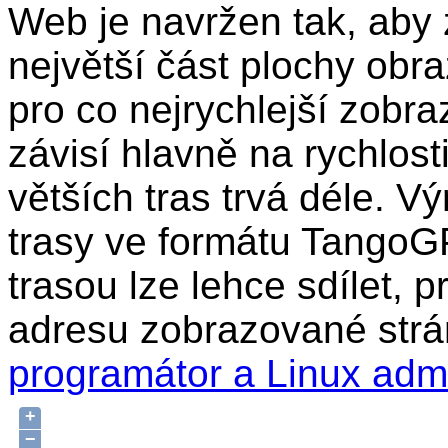
Web je navržen tak, aby 
největší část plochy obr
pro co nejrychlejší zobra
závisí hlavně na rychlost
větších tras trvá déle. Vý
trasy ve formátu TangoG
trasou lze lehce sdílet, 
adresu zobrazované strá
programátor a Linux adm
+
−