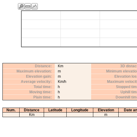
Distance
Km
3D distac
Maximum elevation
m
Minimum elevatio
Elevation gain
m
Elevation lo
Average velocity
Km/h
Maximum velocit
Total time
h
Stopped tim
Moving time
h
Uphill ti
Plain time
h
Downhill ti
Num.
Distance
Latitude
Longitude
Elevation
Date an
Km
m