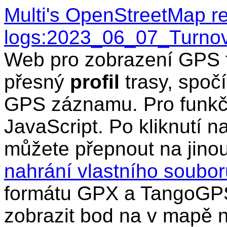
Multi's OpenStreetMap r
logs:2023_06_07_Turnov
Web pro zobrazení GPS t
přesný
profil
trasy, spočí
GPS záznamu. Pro funkčn
JavaScript. Po kliknutí n
můžete přepnout na jino
nahrání vlastního soub
formátu GPX a TangoGPS
zobrazit bod na v mapě n