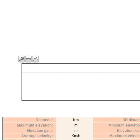
Distance
Km
3D distac
Maximum elevation
m
Minimum elevatio
Elevation gain
m
Elevation lo
Average velocity
Km/h
Maximum velocit