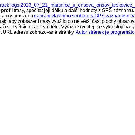
 Track logs:2023_07_21_martinice_u_onsova_onsov_teskovice
ý
profil
trasy, spočítat její délku a další hodnoty z GPS záznamu. 
tránky umožňují
nahrání vlastního souboru s GPS záznamem tr
k, aby zobrazení trasy využilo co největší část plochy obrazovk
ítače. U větších tras trvá déle. Výrazně rychleji se vykreslují t
vat URL adresu zobrazované stránky.
Autor stránek je programáto