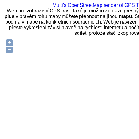
Multi's OpenStreetMap render of GPS
Web pro zobrazení GPS tras. Také je možno zobrazit přesn
plus
v pravém rohu mapy můžete přepnout na jinou
mapu
. S
bod na v mapě na konkrétních souřadnicích. Web je navržen ta
přesto vykreslení závisí hlavně na rychlosti internetu a poč
sdílet, protože stačí zkopíro
+
−