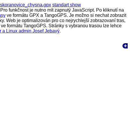
_skoranovice_chysna.gpx
standart show
Pro funkčnost je nutno mít zapnutý JavaScript. Po kliknutí na
asy
ve formátu GPX a TangoGPS. Je možno si nechat zobrazit
y. Web je optimalizován pro co nejrychlejší zobrazovaní tras,
rasy ve formátu TangoGPS. Stránky s vybranou trasou lze lehce
r a Linux admin Josef Jebavý
.