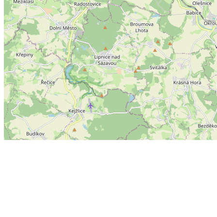
zobraz bod na mapě:
latitude/zeměpisná šířka