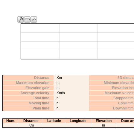
Distance
Km
3D distac
Maximum elevation
m
Minimum elevatio
Elevation gain
m
Elevation lo
Average velocity
Km/h
Maximum velocit
Total time
h
Stopped tim
Moving time
h
Uphill ti
Plain time
h
Downhill ti
Num.
Distance
Latitude
Longitude
Elevation
Date an
Km
m