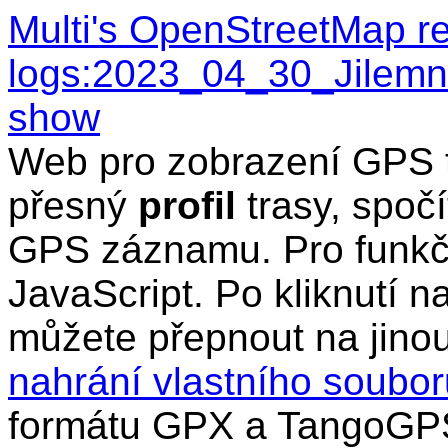
Multi's OpenStreetMap r
logs:2023_04_30_Jilemn
show
Web pro zobrazení GPS t
přesný
profil
trasy, spočí
GPS záznamu. Pro funkčn
JavaScript. Po kliknutí n
můžete přepnout na jino
nahrání vlastního soub
formátu GPX a TangoGPS