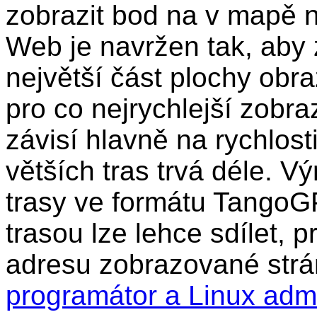
zobrazit bod na v mapě n
Web je navržen tak, aby 
největší část plochy obr
pro co nejrychlejší zobra
závisí hlavně na rychlost
větších tras trvá déle. Vý
trasy ve formátu TangoG
trasou lze lehce sdílet, 
adresu zobrazované strá
programátor a Linux adm