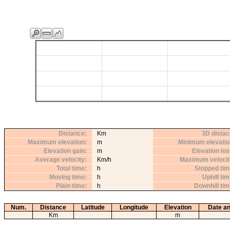
Distance
Km
3D distac
Maximum elevation
m
Minimum elevatio
Elevation gain
m
Elevation lo
Average velocity
Km/h
Maximum velocit
Total time
h
Stopped tim
Moving time
h
Uphill ti
Plain time
h
Downhill ti
Num.
Distance
Latitude
Longitude
Elevation
Date an
Km
m