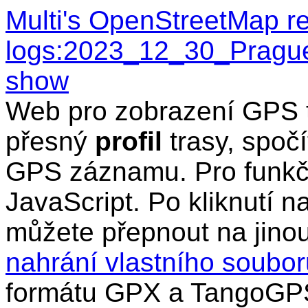
Multi's OpenStreetMap r
logs:2023_12_30_Pragu
show
Web pro zobrazení GPS t
přesný
profil
trasy, spočí
GPS záznamu. Pro funkčn
JavaScript. Po kliknutí n
můžete přepnout na jino
nahrání vlastního soub
formátu GPX a TangoGPS