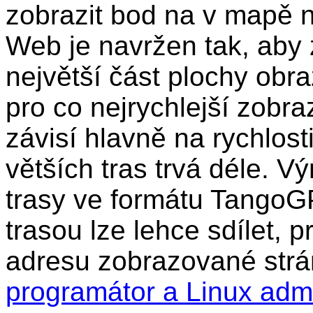
zobrazit bod na v mapě n
Web je navržen tak, aby 
největší část plochy obr
pro co nejrychlejší zobra
závisí hlavně na rychlost
větších tras trvá déle. Vý
trasy ve formátu TangoG
trasou lze lehce sdílet, 
adresu zobrazované strá
programátor a Linux adm