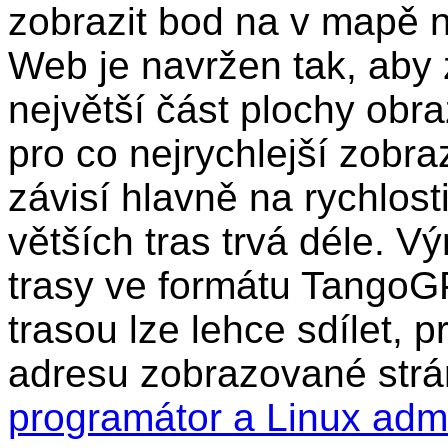
zobrazit bod na v mapě n
Web je navržen tak, aby 
největší část plochy obr
pro co nejrychlejší zobra
závisí hlavně na rychlost
větších tras trvá déle. Vý
trasy ve formátu TangoG
trasou lze lehce sdílet, 
adresu zobrazované strá
programátor a Linux adm