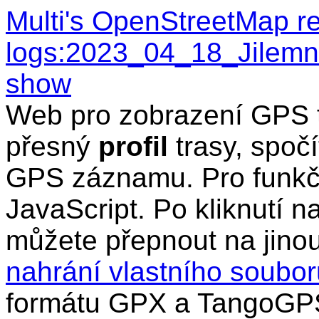
Multi's OpenStreetMap r
logs:2023_04_18_Jilemn
show
Web pro zobrazení GPS t
přesný
profil
trasy, spočí
GPS záznamu. Pro funkčn
JavaScript. Po kliknutí n
můžete přepnout na jino
nahrání vlastního soub
formátu GPX a TangoGPS