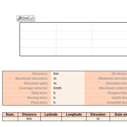
Distance
Km
3D distac
Maximum elevation
m
Minimum elevatio
Elevation gain
m
Elevation lo
Average velocity
Km/h
Maximum velocit
Total time
h
Stopped tim
Moving time
h
Uphill ti
Plain time
h
Downhill ti
Num.
Distance
Latitude
Longitude
Elevation
Date an
Km
m