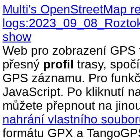
Multi's OpenStreetMap r
logs:2023_09_08_Roztok
show
Web pro zobrazení GPS t
přesný
profil
trasy, spočí
GPS záznamu. Pro funkčn
JavaScript. Po kliknutí n
můžete přepnout na jino
nahrání vlastního soub
formátu GPX a TangoGPS