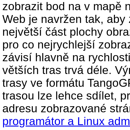
zobrazit bod na v mapě n
Web je navržen tak, aby 
největší část plochy obr
pro co nejrychlejší zobra
závisí hlavně na rychlost
větších tras trvá déle. Vý
trasy ve formátu TangoG
trasou lze lehce sdílet, 
adresu zobrazované strá
programátor a Linux adm