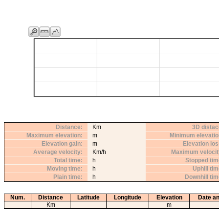
Distance
Km
3D distac
Maximum elevation
m
Minimum elevatio
Elevation gain
m
Elevation lo
Average velocity
Km/h
Maximum velocit
Total time
h
Stopped tim
Moving time
h
Uphill ti
Plain time
h
Downhill ti
Num.
Distance
Latitude
Longitude
Elevation
Date an
Km
m