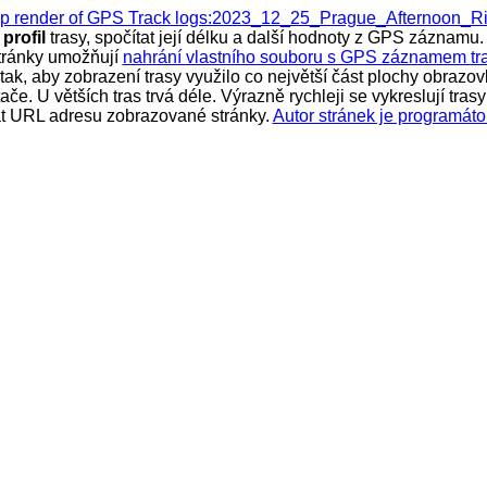
ap render of GPS Track logs:2023_12_25_Prague_Afternoon_R
ý
profil
trasy, spočítat její délku a další hodnoty z GPS záznamu. 
tránky umožňují
nahrání vlastního souboru s GPS záznamem tr
k, aby zobrazení trasy využilo co největší část plochy obrazovk
ítače. U větších tras trvá déle. Výrazně rychleji se vykreslují t
vat URL adresu zobrazované stránky.
Autor stránek je programáto