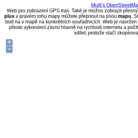
Multi's OpenStreetM
Web pro zobrazení GPS tras. Také je možno zobrazit přesn
plus
v pravém rohu mapy můžete přepnout na jinou
mapu
. S
bod na v mapě na konkrétních souřadnicích. Web je navržen ta
přesto vykreslení závisí hlavně na rychlosti internetu a poč
sdílet, protože stačí zkopíro
+
−