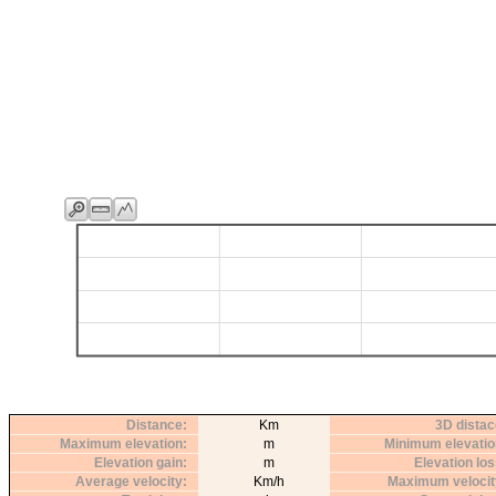
Distance
Km
3D distac
Maximum elevation
m
Minimum elevatio
Elevation gain
m
Elevation lo
Average velocity
Km/h
Maximum velocit