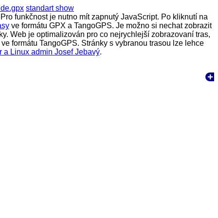
ide.gpx
standart show
Pro funkčnost je nutno mít zapnutý JavaScript. Po kliknutí na
asy
ve formátu GPX a TangoGPS. Je možno si nechat zobrazit
y. Web je optimalizován pro co nejrychlejší zobrazovaní tras,
rasy ve formátu TangoGPS. Stránky s vybranou trasou lze lehce
r a Linux admin Josef Jebavý
.