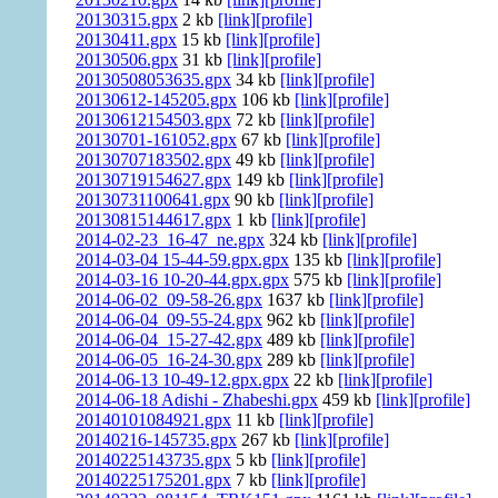
20130315.gpx
2 kb
[link]
[profile]
20130411.gpx
15 kb
[link]
[profile]
20130506.gpx
31 kb
[link]
[profile]
20130508053635.gpx
34 kb
[link]
[profile]
20130612-145205.gpx
106 kb
[link]
[profile]
20130612154503.gpx
72 kb
[link]
[profile]
20130701-161052.gpx
67 kb
[link]
[profile]
20130707183502.gpx
49 kb
[link]
[profile]
20130719154627.gpx
149 kb
[link]
[profile]
20130731100641.gpx
90 kb
[link]
[profile]
20130815144617.gpx
1 kb
[link]
[profile]
2014-02-23_16-47_ne.gpx
324 kb
[link]
[profile]
2014-03-04 15-44-59.gpx.gpx
135 kb
[link]
[profile]
2014-03-16 10-20-44.gpx.gpx
575 kb
[link]
[profile]
2014-06-02_09-58-26.gpx
1637 kb
[link]
[profile]
2014-06-04_09-55-24.gpx
962 kb
[link]
[profile]
2014-06-04_15-27-42.gpx
489 kb
[link]
[profile]
2014-06-05_16-24-30.gpx
289 kb
[link]
[profile]
2014-06-13 10-49-12.gpx.gpx
22 kb
[link]
[profile]
2014-06-18 Adishi - Zhabeshi.gpx
459 kb
[link]
[profile]
20140101084921.gpx
11 kb
[link]
[profile]
20140216-145735.gpx
267 kb
[link]
[profile]
20140225143735.gpx
5 kb
[link]
[profile]
20140225175201.gpx
7 kb
[link]
[profile]