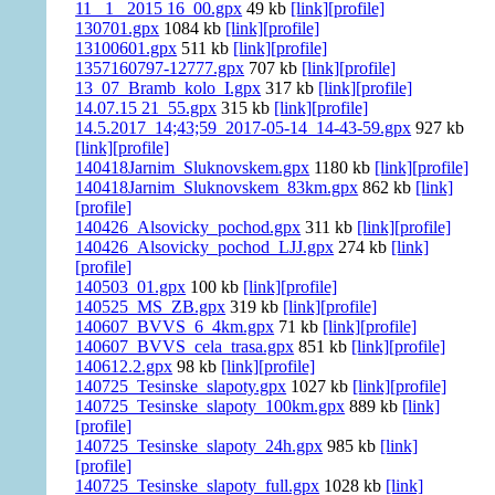
11_ 1_ 2015 16_00.gpx
49 kb
[link]
[profile]
130701.gpx
1084 kb
[link]
[profile]
13100601.gpx
511 kb
[link]
[profile]
1357160797-12777.gpx
707 kb
[link]
[profile]
13_07_Bramb_kolo_I.gpx
317 kb
[link]
[profile]
14.07.15 21_55.gpx
315 kb
[link]
[profile]
14.5.2017_14;43;59_2017-05-14_14-43-59.gpx
927 kb
[link]
[profile]
140418Jarnim_Sluknovskem.gpx
1180 kb
[link]
[profile]
140418Jarnim_Sluknovskem_83km.gpx
862 kb
[link]
[profile]
140426_Alsovicky_pochod.gpx
311 kb
[link]
[profile]
140426_Alsovicky_pochod_LJJ.gpx
274 kb
[link]
[profile]
140503_01.gpx
100 kb
[link]
[profile]
140525_MS_ZB.gpx
319 kb
[link]
[profile]
140607_BVVS_6_4km.gpx
71 kb
[link]
[profile]
140607_BVVS_cela_trasa.gpx
851 kb
[link]
[profile]
140612.2.gpx
98 kb
[link]
[profile]
140725_Tesinske_slapoty.gpx
1027 kb
[link]
[profile]
140725_Tesinske_slapoty_100km.gpx
889 kb
[link]
[profile]
140725_Tesinske_slapoty_24h.gpx
985 kb
[link]
[profile]
140725_Tesinske_slapoty_full.gpx
1028 kb
[link]