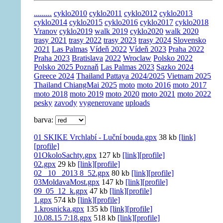
.........
cyklo2010
cyklo2011
cyklo2012
cyklo2013
cyklo2014
cyklo2015
cyklo2016
cyklo2017
cyklo2018
Vranov
cyklo2019
walk 2019
cyklo2020
walk 2020
trasy 2021
trasy 2022
trasy 2023
trasy 2024
Slovensko
2021
Las Palmas
Vídeň 2022
Vídeň 2023
Praha 2022
Praha 2023
Bratislava
2022
Wroclaw
Polsko 2022
Polsko 2025 Poznaň
Las Palmas 2023
Sazko 2024
Greece 2024
Thailand Pattaya 2024/2025
Vietnam 2025
Thailand ChiangMai 2025
moto
moto 2016
moto 2017
moto 2018
moto 2019
moto 2020
moto 2021
moto 2022
pesky
zavody
vygenerovane
uploads
barva:
01 SKIKE Vrchlabí - Luční bouda.gpx
38 kb
[link]
[profile]
01OkoloSachty.gpx
127 kb
[link]
[profile]
02.gpx
29 kb
[link]
[profile]
02_ 10_ 2013 8_52.gpx
80 kb
[link]
[profile]
03MoldavaMost.gpx
147 kb
[link]
[profile]
09_05_12_k.gpx
47 kb
[link]
[profile]
1.gpx
574 kb
[link]
[profile]
1.krosnicka.gpx
135 kb
[link]
[profile]
10.08.15 7:18.gpx
518 kb
[link]
[profile]