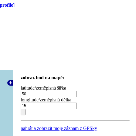
profile]
zobraz bod na mapě:
latitude/zeměpisná šířka
longitude/zeměpisná délka
nahrát a zobrazit moje záznam z GPSky