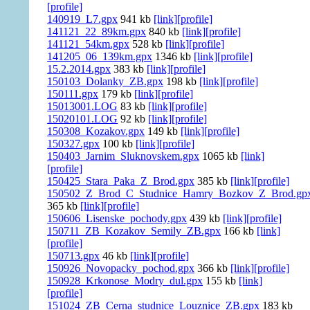
[profile]
140919_L7.gpx
941 kb
[link]
[profile]
141121_22_89km.gpx
840 kb
[link]
[profile]
141121_54km.gpx
528 kb
[link]
[profile]
141205_06_139km.gpx
1346 kb
[link]
[profile]
15.2.2014.gpx
383 kb
[link]
[profile]
150103_Dolanky_ZB.gpx
198 kb
[link]
[profile]
150111.gpx
179 kb
[link]
[profile]
15013001.LOG
83 kb
[link]
[profile]
15020101.LOG
92 kb
[link]
[profile]
150308_Kozakov.gpx
149 kb
[link]
[profile]
150327.gpx
100 kb
[link]
[profile]
150403_Jarnim_Sluknovskem.gpx
1065 kb
[link]
[profile]
150425_Stara_Paka_Z_Brod.gpx
385 kb
[link]
[profile]
150502_Z_Brod_C_Studnice_Hamry_Bozkov_Z_Brod.gp
365 kb
[link]
[profile]
150606_Lisenske_pochody.gpx
439 kb
[link]
[profile]
150711_ZB_Kozakov_Semily_ZB.gpx
166 kb
[link]
[profile]
150713.gpx
46 kb
[link]
[profile]
150926_Novopacky_pochod.gpx
366 kb
[link]
[profile]
150928_Krkonose_Modry_dul.gpx
155 kb
[link]
[profile]
151024_ZB_Cerna_studnice_Louznice_ZB.gpx
183 kb