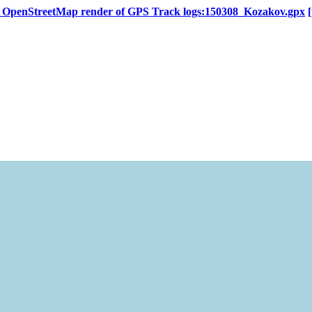
s OpenStreetMap render of GPS Track logs:150308_Kozakov.gpx
[