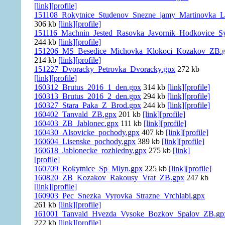
[link]
[profile]
151108_Rokytnice_Studenov_Snezne_jamy_Martinovka_L
306 kb
[link]
[profile]
151116_Machnin_Jested_Rasovka_Javornik_Hodkovice_S
244 kb
[link]
[profile]
151206_MS_Besedice_Michovka_Klokoci_Kozakov_ZB.
214 kb
[link]
[profile]
151227_Dvoracky_Petrovka_Dvoracky.gpx
272 kb
[link]
[profile]
160312_Brutus_2016_1_den.gpx
314 kb
[link]
[profile]
160313_Brutus_2016_2_den.gpx
294 kb
[link]
[profile]
160327_Stara_Paka_Z_Brod.gpx
244 kb
[link]
[profile]
160402_Tanvald_ZB.gpx
201 kb
[link]
[profile]
160403_ZB_Jablonec.gpx
111 kb
[link]
[profile]
160430_Alsovicke_pochody.gpx
407 kb
[link]
[profile]
160604_Lisenske_pochody.gpx
389 kb
[link]
[profile]
160618_Jablonecke_rozhledny.gpx
275 kb
[link]
[profile]
160709_Rokytnice_Sp_Mlyn.gpx
225 kb
[link]
[profile]
160820_ZB_Kozakov_Rakousy_Vrat_ZB.gpx
247 kb
[link]
[profile]
160903_Pec_Snezka_Vyrovka_Strazne_Vrchlabi.gpx
261 kb
[link]
[profile]
161001_Tanvald_Hvezda_Vysoke_Bozkov_Spalov_ZB.gp
222 kb
[link]
[profile]