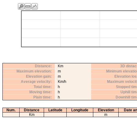
Distance
Km
3D distac
Maximum elevation
m
Minimum elevatio
Elevation gain
m
Elevation lo
Average velocity
Km/h
Maximum velocit
Total time
h
Stopped tim
Moving time
h
Uphill ti
Plain time
h
Downhill ti
Num.
Distance
Latitude
Longitude
Elevation
Date an
Km
m