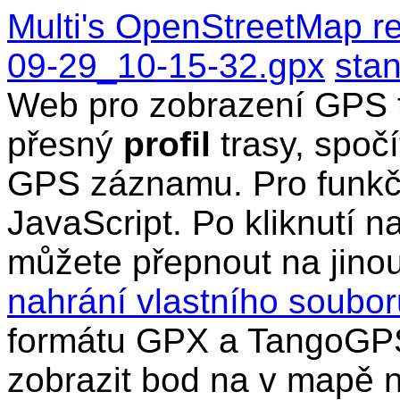
Multi's OpenStreetMap r
09-29_10-15-32.gpx
sta
Web pro zobrazení GPS t
přesný
profil
trasy, spočí
GPS záznamu. Pro funkčn
JavaScript. Po kliknutí n
můžete přepnout na jino
nahrání vlastního soub
formátu GPX a TangoGPS
zobrazit bod na v mapě n