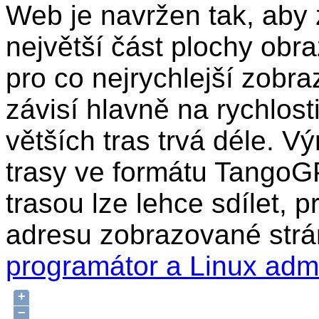
Web je navržen tak, aby 
největší část plochy obr
pro co nejrychlejší zobra
závisí hlavně na rychlost
větších tras trvá déle. Vý
trasy ve formátu TangoG
trasou lze lehce sdílet, 
adresu zobrazované strá
programátor a Linux adm
+
−