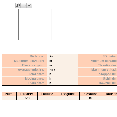
Distance
Km
3D distac
Maximum elevation
m
Minimum elevatio
Elevation gain
m
Elevation lo
Average velocity
Km/h
Maximum velocit
Total time
h
Stopped tim
Moving time
h
Uphill ti
Plain time
h
Downhill ti
Num.
Distance
Latitude
Longitude
Elevation
Date an
Km
m