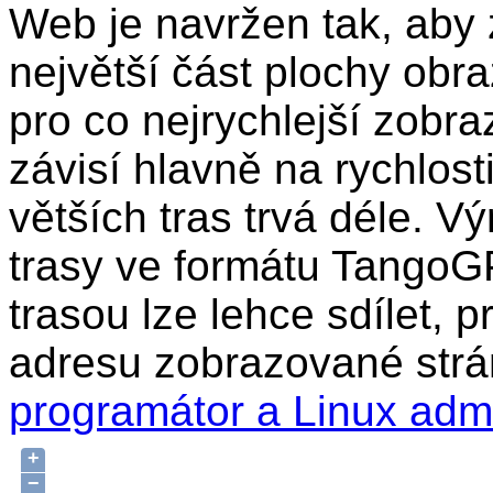
Web je navržen tak, aby 
největší část plochy obr
pro co nejrychlejší zobra
závisí hlavně na rychlost
větších tras trvá déle. Vý
trasy ve formátu TangoG
trasou lze lehce sdílet, 
adresu zobrazované strá
programátor a Linux adm
+
−