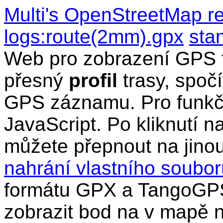
Multi's OpenStreetMap r
logs:route(2mm).gpx
sta
Web pro zobrazení GPS t
přesný
profil
trasy, spočí
GPS záznamu. Pro funkčn
JavaScript. Po kliknutí n
můžete přepnout na jino
nahrání vlastního soub
formátu GPX a TangoGPS
zobrazit bod na v mapě n