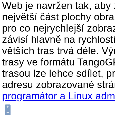
Web je navržen tak, aby 
největší část plochy obr
pro co nejrychlejší zobra
závisí hlavně na rychlost
větších tras trvá déle. Vý
trasy ve formátu TangoG
trasou lze lehce sdílet, 
adresu zobrazované strá
programátor a Linux adm
+
−