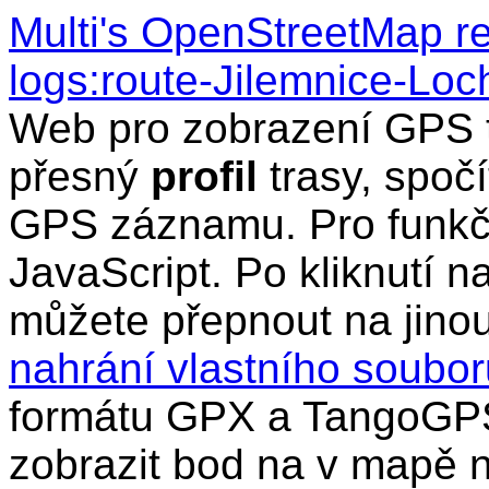
Multi's OpenStreetMap r
logs:route-Jilemnice-Loc
Web pro zobrazení GPS t
přesný
profil
trasy, spočí
GPS záznamu. Pro funkčn
JavaScript. Po kliknutí n
můžete přepnout na jino
nahrání vlastního soub
formátu GPX a TangoGPS
zobrazit bod na v mapě n