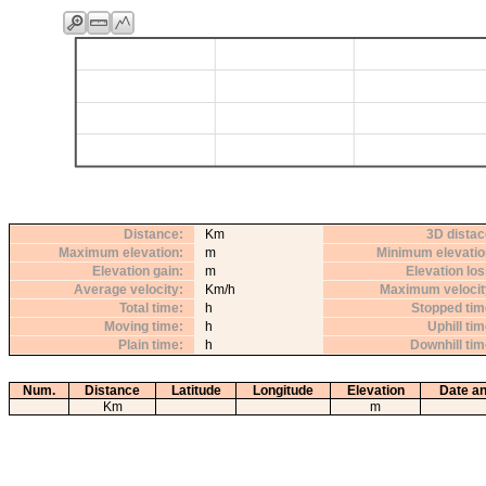
Distance
Km
3D distac
Maximum elevation
m
Minimum elevatio
Elevation gain
m
Elevation lo
Average velocity
Km/h
Maximum velocit
Total time
h
Stopped tim
Moving time
h
Uphill ti
Plain time
h
Downhill ti
Num.
Distance
Latitude
Longitude
Elevation
Date an
Km
m