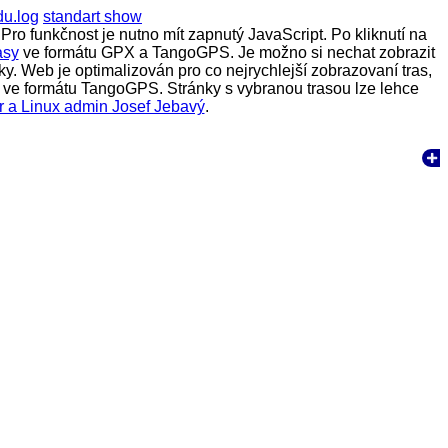
du.log
standart show
Pro funkčnost je nutno mít zapnutý JavaScript. Po kliknutí na
asy
ve formátu GPX a TangoGPS. Je možno si nechat zobrazit
y. Web je optimalizován pro co nejrychlejší zobrazovaní tras,
rasy ve formátu TangoGPS. Stránky s vybranou trasou lze lehce
r a Linux admin Josef Jebavý
.