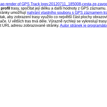
Map render of GPS Track logs:20120711_185008-cesta-ze-zavo
ý
profil
trasy, spočítat její délku a další hodnoty z GPS záznamu. 
tránky umožňují
nahrání vlastního souboru s GPS záznamem tr
k, aby zobrazení trasy využilo co největší část plochy obrazovk
ítače. U větších tras trvá déle. Výrazně rychleji se vykreslují t
vat URL adresu zobrazované stránky.
Autor stránek je programáto