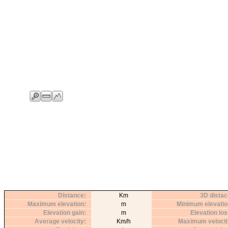
Distance
Km
3D distac
Maximum elevation
m
Minimum elevatio
Elevation gain
m
Elevation lo
Average velocity
Km/h
Maximum velocit