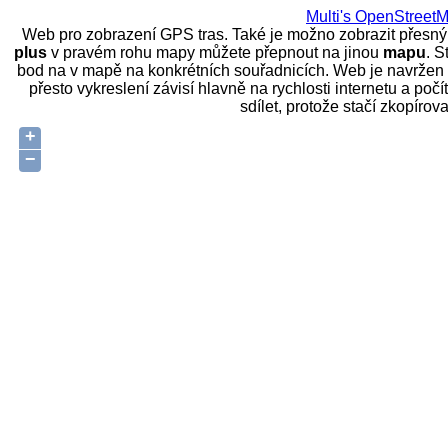
Multi's OpenStreet
Web pro zobrazení GPS tras. Také je možno zobrazit přesn
plus
v pravém rohu mapy můžete přepnout na jinou
mapu
. S
bod na v mapě na konkrétních souřadnicích. Web je navržen ta
přesto vykreslení závisí hlavně na rychlosti internetu a poč
sdílet, protože stačí zkopíro
+
−