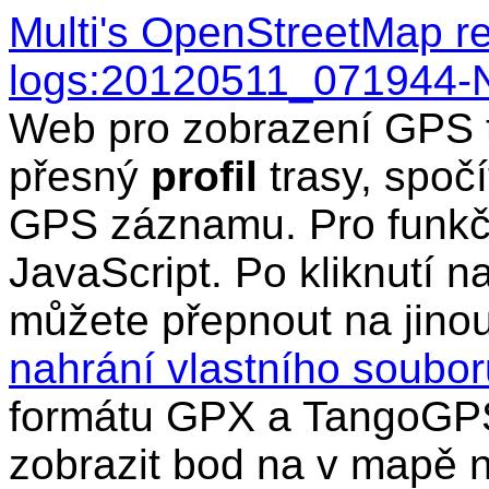
Multi's OpenStreetMap r
logs:20120511_071944-
Web pro zobrazení GPS t
přesný
profil
trasy, spočí
GPS záznamu. Pro funkčn
JavaScript. Po kliknutí n
můžete přepnout na jino
nahrání vlastního soub
formátu GPX a TangoGPS
zobrazit bod na v mapě n