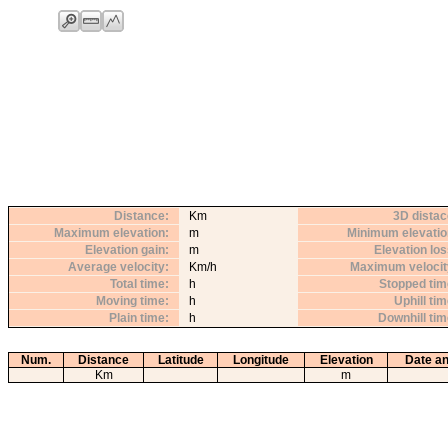
Distance
Km
3D distac
Maximum elevation
m
Minimum elevatio
Elevation gain
m
Elevation lo
Average velocity
Km/h
Maximum velocit
Total time
h
Stopped tim
Moving time
h
Uphill ti
Plain time
h
Downhill ti
Num.
Distance
Latitude
Longitude
Elevation
Date an
Km
m