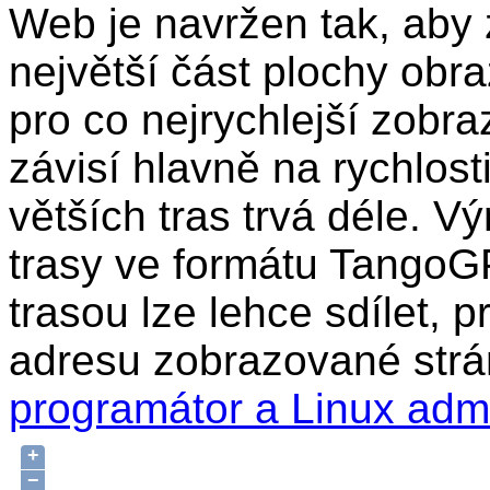
Web je navržen tak, aby 
největší část plochy obr
pro co nejrychlejší zobra
závisí hlavně na rychlost
větších tras trvá déle. Vý
trasy ve formátu TangoG
trasou lze lehce sdílet, 
adresu zobrazované strá
programátor a Linux adm
+
−